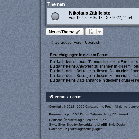
Themen
Nikolaus Zählleiste
von
12Jake
»
So 18. Dez 2022, 11:54
Neues Thema
Zurück zur Foren-Übersicht
Berechtigungen in diesem Forum
Du darfst
keine
neuen Themen in diesem Forum erste
Du darfst
keine
Antworten zu Themen in diesem Forum
Du darfst deine Beiträge in diesem Forum
nicht
ände
Du darfst deine Beiträge in diesem Forum
nicht
lösc
Du darfst
keine
Dateianhänge in diesem Forum erste
Portal
Forum
Copyright © 2012 - 2026 Carcassonne-Forum All rights reserve
Powered by
phpBB
® Forum Software © phpBB Limited
Deutsche Übersetzung durch
phpBB.de
Style: Silver-Blue by Joyce&Luna
phpBB-Style-Design
Datenschutz
|
Nutzungsbedingungen