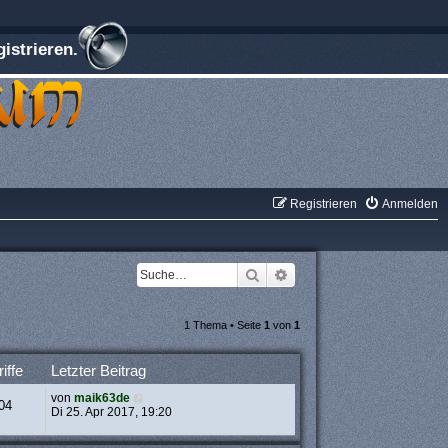
istrieren.
Registrieren
Anmelden
Suche
Erweiterte Suche
1 Thema • Seite
1
von
1
iffe
Letzter Beitrag
von
maik63de
04
Di 25. Apr 2017, 19:20