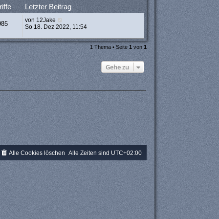
iffe
Letzter Beitrag
von
12Jake
985
So 18. Dez 2022, 11:54
1 Thema • Seite
1
von
1
Gehe zu
Alle Cookies löschen
Alle Zeiten sind
UTC+02:00