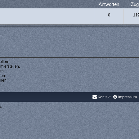
Antworten
Zugr
0
11
llen.
 erstellen.
rn.
hen.
llen.
Kontakt
Impressum
d.