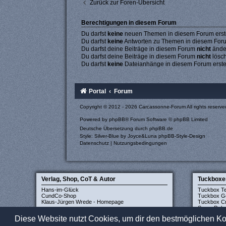
Zurück zur Foren-Übersicht
Berechtigungen in diesem Forum
Du darfst
keine
neuen Themen in diesem Forum erste
Du darfst
keine
Antworten zu Themen in diesem Forum
Du darfst deine Beiträge in diesem Forum
nicht
ände
Du darfst deine Beiträge in diesem Forum
nicht
lösc
Du darfst
keine
Dateianhänge in diesem Forum erste
Portal
Forum
Copyright © 2012 - 2026 Carcassonne-Forum All rights reserve
Powered by
phpBB
® Forum Software © phpBB Limited
Deutsche Übersetzung durch
phpBB.de
Style: Silver-Blue by Joyce&Luna
phpBB-Style-Design
Datenschutz
|
Nutzungsbedingungen
Verlag, Shop, CoT & Autor
Tuckboxe
Hans-im-Glück
Tuckbox T
CundCo-Shop
Tuckbox G
Klaus-Jürgen Wrede - Homepage
Tuckbox Cr
Super Delu
Diese Website nutzt Cookies, um dir den bestmöglichen Ko