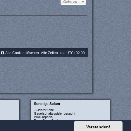
Gehe zu
Alle Cookies löschen
Alle Zeiten sind
UTC+02:00
Sonstige Seiten
JCloisterZone
Gesellschaftsspieler gesucht
WikiCarpedia
BoardGameGeek
Verstanden!