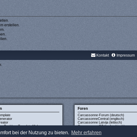
llen.
 erstellen.
rn.
hen.
llen.
Kontakt
Impressum
d.
n
Foren
emplate
Carcassonne-Forum (deutsch)
enerator
CarcassonneCentral (englisch)
eator
Carcassonne Latvija (lettisch)
xe Tuckbox Template Maker
Carcassonne CZ (tschechisch)
mfort bei der Nutzung zu bieten.
Mehr erfahren