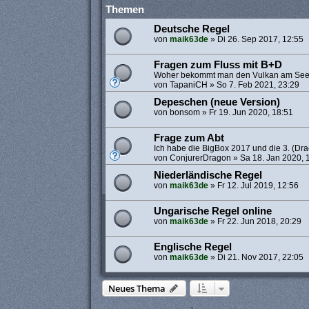
Themen
Deutsche Regel
von
maik63de
»
Di 26. Sep 2017, 12:55
Fragen zum Fluss mit B+D
Woher bekommt man den Vulkan am Se
von
TapaniCH
»
So 7. Feb 2021, 23:29
Depeschen (neue Version)
von
bonsom
»
Fr 19. Jun 2020, 18:51
Frage zum Abt
Ich habe die BigBox 2017 und die 3. (Dra
von
ConjurerDragon
»
Sa 18. Jan 2020, 
Niederländische Regel
von
maik63de
»
Fr 12. Jul 2019, 12:56
Ungarische Regel online
von
maik63de
»
Fr 22. Jun 2018, 20:29
Englische Regel
von
maik63de
»
Di 21. Nov 2017, 22:05
Neues Thema