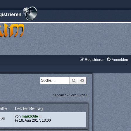
istrieren.
Registrieren
Anmelden
Suche
Erweiterte Suche
7 Themen • Seite
1
von
1
iffe
Letzter Beitrag
von
maik63de
406
Fr 18. Aug 2017, 13:00