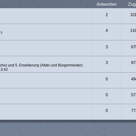
Antworten
Zugr
2
10
4
11
e?
3
67
3
87
che) und 5. Erweiterung (Abtei und Bürgermeister).
13:42
0
49
0
57
0
77