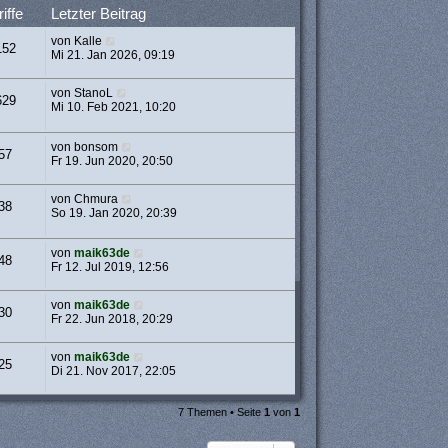
iffe
Letzter Beitrag
von
Kalle
152
Mi 21. Jan 2026, 09:19
von
StanoL
629
Mi 10. Feb 2021, 10:20
von
bonsom
57
Fr 19. Jun 2020, 20:50
von
Chmura
38
So 19. Jan 2020, 20:39
von
maik63de
48
Fr 12. Jul 2019, 12:56
von
maik63de
30
Fr 22. Jun 2018, 20:29
von
maik63de
25
Di 21. Nov 2017, 22:05
7 Themen • Seite
1
von
1