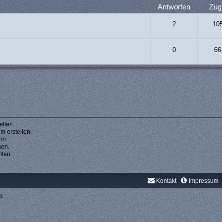
Antworten
Zugr
2
10
0
66
llen.
 erstellen.
rn.
hen.
llen.
Kontakt
Impressum
d.