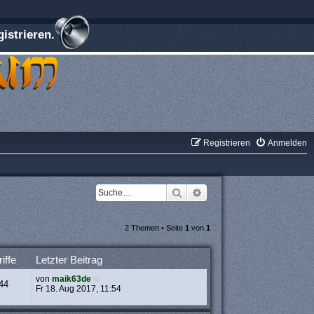
istrieren.
Registrieren
Anmelden
Suche
Erweiterte Suche
2 Themen • Seite
1
von
1
iffe
Letzter Beitrag
von
maik63de
44
Fr 18. Aug 2017, 11:54