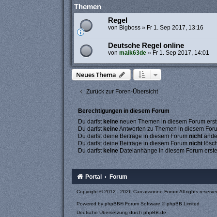
Themen
Regel
von
Bigboss
»
Fr 1. Sep 2017, 13:16
Deutsche Regel online
von
maik63de
»
Fr 1. Sep 2017, 14:01
Neues Thema
Zurück zur Foren-Übersicht
Berechtigungen in diesem Forum
Du darfst
keine
neuen Themen in diesem Forum erste
Du darfst
keine
Antworten zu Themen in diesem Forum
Du darfst deine Beiträge in diesem Forum
nicht
ände
Du darfst deine Beiträge in diesem Forum
nicht
lösc
Du darfst
keine
Dateianhänge in diesem Forum erste
Portal
Forum
Copyright © 2012 - 2026 Carcassonne-Forum All rights reserve
Powered by
phpBB
® Forum Software © phpBB Limited
Deutsche Übersetzung durch
phpBB.de