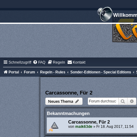
Willkomme
Schnellzugriff
FAQ
Regeln
Kontakt
Portal
Forum
Regeln - Rules
Sonder-Editionen - Special Editions
Carcassonne, Für 2
Suche
E
Neues Thema
Bekanntmachungen
Carcassonne, Für 2
von
maik63de
»
Fr 18. Aug 2017, 11:54