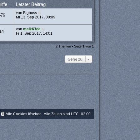
iffe
Letzter Beitrag
von
Bigboss
576
Mi 13. Sep 2017, 00:09
von
maik63de
14
Fr 1. Sep 2017, 14:01
2 Themen • Seite
1
von
1
Gehe zu
Alle Cookies löschen
Alle Zeiten sind
UTC+02:00