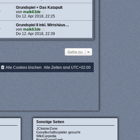
u
e
e
r
Grundspiel + Das Katapult
1
s
B
N
von
maik63de
t
e
e
Do 12. Apr 2018, 22:25
e
i
u
r
t
e
Grundspiel II inkl. Wirtshäus…
1
B
r
s
N
von
maik63de
e
a
t
e
Do 12. Apr 2018, 22:39
i
g
e
u
t
r
e
r
B
s
a
e
t
Gehe zu
g
i
e
t
r
r
B
Alle Cookies löschen
Alle Zeiten sind
UTC+02:00
a
e
g
i
t
r
a
g
Sonstige Seiten
JCloisterZone
Gesellschaftsspieler gesucht
WikiCarpedia
BoardGameGeek