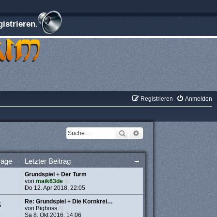
istrieren.
Registrieren
Anmelden
Suche
Erweiterte Suche
räge
Letzter Beitrag
Grundspiel + Der Turm
1
N
von
maik63de
e
Do 12. Apr 2018, 22:05
u
e
Re: Grundspiel + Die Kornkrei…
5
N
s
von
Bigboss
e
t
Sa 8. Okt 2016, 14:06