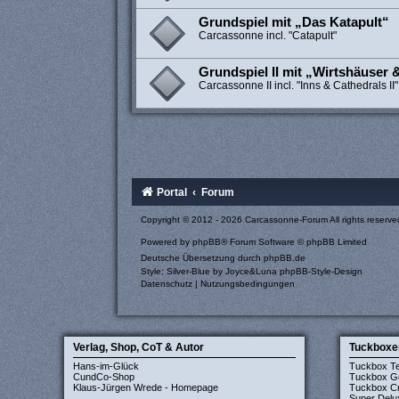
Grundspiel mit „Das Katapult“
Carcassonne incl. "Catapult"
Grundspiel II mit „Wirtshäuser &
Carcassonne II incl. "Inns & Cathedrals II"
Portal
Forum
Copyright © 2012 - 2026 Carcassonne-Forum All rights reserve
Powered by
phpBB
® Forum Software © phpBB Limited
Deutsche Übersetzung durch
phpBB.de
Style: Silver-Blue by Joyce&Luna
phpBB-Style-Design
Datenschutz
|
Nutzungsbedingungen
Verlag, Shop, CoT & Autor
Tuckboxe
Hans-im-Glück
Tuckbox T
CundCo-Shop
Tuckbox G
Klaus-Jürgen Wrede - Homepage
Tuckbox Cr
Super Delu