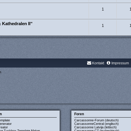
1
 Kathedralen II“
1
Kontakt
Impressum
d.
n
Foren
emplate
Carcassonne-Forum (deutsch)
enerator
CarcassonneCentral (englisch)
eator
Carcassonne Latvija (lettisch)
xe Tuckbox Template Maker
Carcassonne CZ (tschechisch)