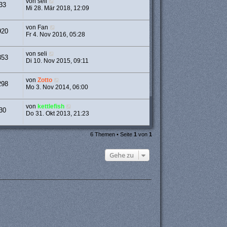
von
seli
33
Mi 28. Mär 2018, 12:09
von
Fan
920
Fr 4. Nov 2016, 05:28
von
seli
353
Di 10. Nov 2015, 09:11
von
Zotto
298
Mo 3. Nov 2014, 06:00
von
kettlefish
30
Do 31. Okt 2013, 21:23
6 Themen • Seite
1
von
1
Gehe zu