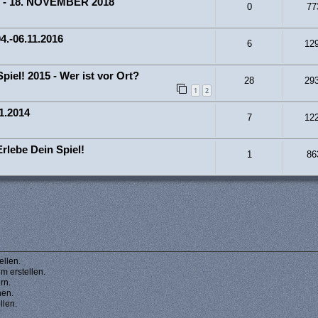
. - 18. NOVEMBER 2018
0
77
4.-06.11.2016
6
12
iel! 2015 - Wer ist vor Ort?
28
29
1
2
1.2014
7
12
rlebe Dein Spiel!
1
86
llen.
 erstellen.
rn.
hen.
llen.