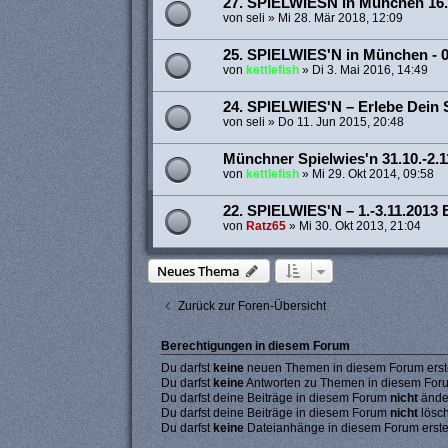
27. SPIELWIESN in München 16
von
seli
»
Mi 28. Mär 2018, 12:09
25. SPIELWIES'N in München - 0
von
kettlefish
»
Di 3. Mai 2016, 14:49
24. SPIELWIES'N – Erlebe Dein Sp
von
seli
»
Do 11. Jun 2015, 20:48
Münchner Spielwies'n 31.10.-2.1
von
kettlefish
»
Mi 29. Okt 2014, 09:58
22. SPIELWIES'N – 1.-3.11.2013 E
von
Ratz65
»
Mi 30. Okt 2013, 21:04
Neues Thema
Zurück zur Foren-Übersicht
Berechtigungen in diesem Forum
Du darfst
keine
neuen Themen in diesem Forum erste
Du darfst
keine
Antworten zu Themen in diesem Forum
Du darfst deine Beiträge in diesem Forum
nicht
ände
Du darfst deine Beiträge in diesem Forum
nicht
lösc
Du darfst
keine
Dateianhänge in diesem Forum erste