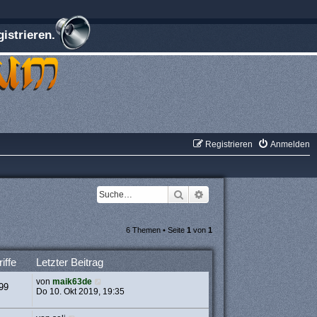
istrieren.
Registrieren
Anmelden
Suche
Erweiterte Suche
6 Themen • Seite
1
von
1
iffe
Letzter Beitrag
von
maik63de
99
Do 10. Okt 2019, 19:35