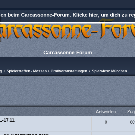
n beim Carcassonne-Forum. Klicke hier, um dich zu reg
Carcassonne-Forum
ng
Spielertreffen - Messen + Großveranstaltungen
Spielwiesn München
rweiterte Suche
Antworten
Zugr
.-17.11.
0
86