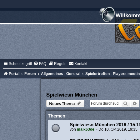
Willkomme
Schnellzugriff
FAQ
Regeln
Kontakt
Portal
Forum
Allgemeines - General
Spielertreffen - Players meeti
Spielwiesn München
Suche
E
Neues Thema
Themen
Spielwiesn München 2019 / 15.11
von
maik63de
»
Do 10. Okt 2019, 19:35