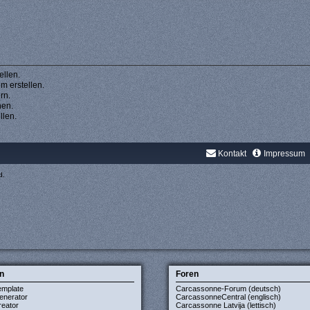
llen.
 erstellen.
rn.
hen.
llen.
Kontakt
Impressum
d.
n
Foren
emplate
Carcassonne-Forum (deutsch)
enerator
CarcassonneCentral (englisch)
eator
Carcassonne Latvija (lettisch)