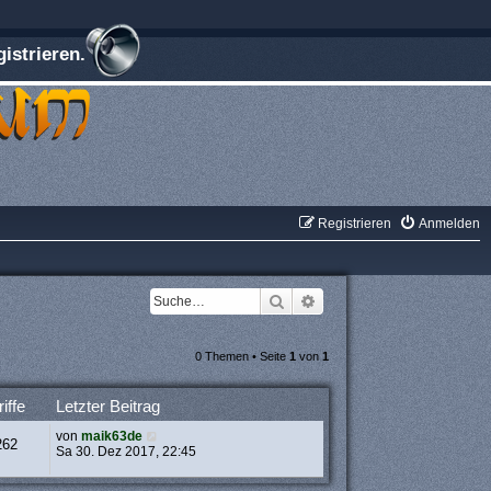
istrieren.
Registrieren
Anmelden
Suche
Erweiterte Suche
0 Themen • Seite
1
von
1
iffe
Letzter Beitrag
von
maik63de
262
Sa 30. Dez 2017, 22:45