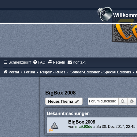
Willkomme
Schnellzugriff
FAQ
Regeln
Kontakt
Portal
Forum
Regeln - Rules
Sonder-Editionen - Special Editions
BigBox 2008
Suche
E
Neues Thema
Bekanntmachungen
BigBox 2008
von
maik63de
»
Sa 30. Dez 2017, 22:45