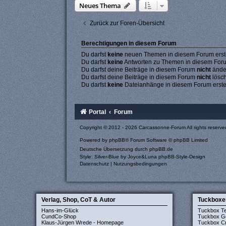
Neues Thema
Zurück zur Foren-Übersicht
Berechtigungen in diesem Forum
Du darfst
keine
neuen Themen in diesem Forum erste
Du darfst
keine
Antworten zu Themen in diesem Forum
Du darfst deine Beiträge in diesem Forum
nicht
ände
Du darfst deine Beiträge in diesem Forum
nicht
lösc
Du darfst
keine
Dateianhänge in diesem Forum erste
Portal
Forum
Copyright © 2012 - 2026 Carcassonne-Forum All rights reserve
Powered by
phpBB
® Forum Software © phpBB Limited
Deutsche Übersetzung durch
phpBB.de
Style: Silver-Blue by Joyce&Luna
phpBB-Style-Design
Datenschutz
|
Nutzungsbedingungen
Verlag, Shop, CoT & Autor
Tuckboxe
Hans-im-Glück
Tuckbox T
CundCo-Shop
Tuckbox G
Klaus-Jürgen Wrede - Homepage
Tuckbox Cr