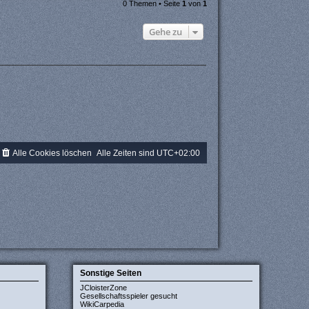
0 Themen • Seite
1
von
1
Gehe zu
Alle Cookies löschen
Alle Zeiten sind
UTC+02:00
Sonstige Seiten
JCloisterZone
Gesellschaftsspieler gesucht
WikiCarpedia