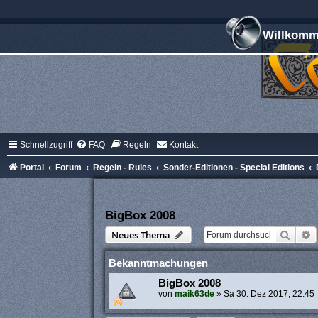
Willkomme
Schnellzugriff
FAQ
Regeln
Kontakt
Portal
Forum
Regeln - Rules
Sonder-Editionen - Special Editions
BigBox 2008
Suche
E
Neues Thema
Bekanntmachungen
BigBox 2008
von
maik63de
»
Sa 30. Dez 2017, 22:45