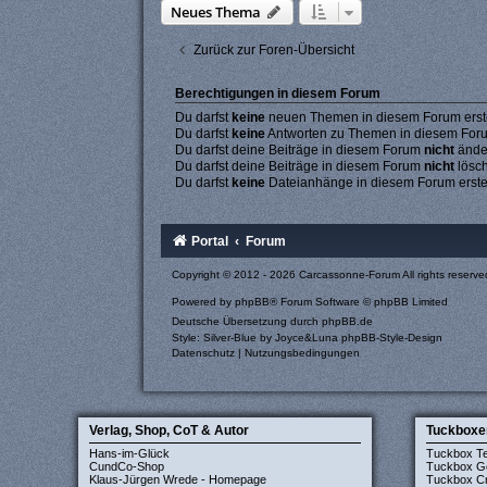
Neues Thema
Zurück zur Foren-Übersicht
Berechtigungen in diesem Forum
Du darfst
keine
neuen Themen in diesem Forum erste
Du darfst
keine
Antworten zu Themen in diesem Forum
Du darfst deine Beiträge in diesem Forum
nicht
ände
Du darfst deine Beiträge in diesem Forum
nicht
lösc
Du darfst
keine
Dateianhänge in diesem Forum erste
Portal
Forum
Copyright © 2012 - 2026 Carcassonne-Forum All rights reserve
Powered by
phpBB
® Forum Software © phpBB Limited
Deutsche Übersetzung durch
phpBB.de
Style: Silver-Blue by Joyce&Luna
phpBB-Style-Design
Datenschutz
|
Nutzungsbedingungen
Verlag, Shop, CoT & Autor
Tuckboxe
Hans-im-Glück
Tuckbox T
CundCo-Shop
Tuckbox G
Klaus-Jürgen Wrede - Homepage
Tuckbox Cr