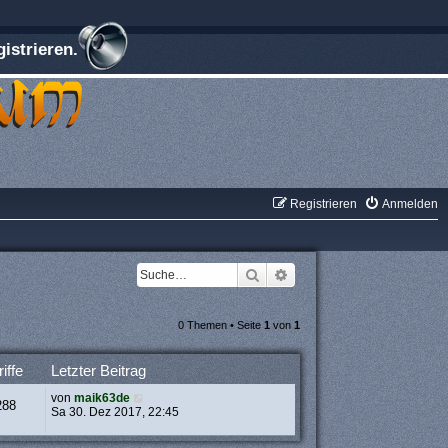
istrieren.
Registrieren
Anmelden
Suche
Erweiterte Suche
0 Themen • Seite
1
von
1
iffe
Letzter Beitrag
von
maik63de
288
Sa 30. Dez 2017, 22:45