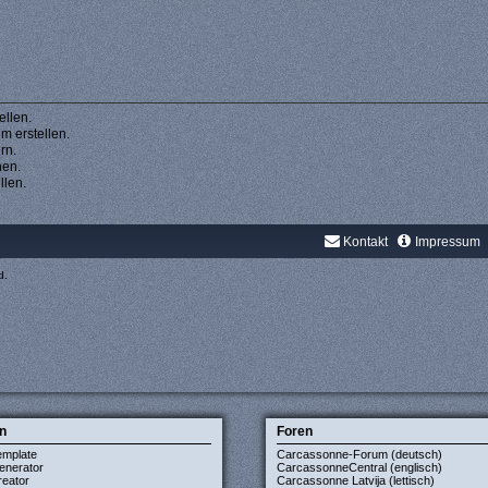
llen.
 erstellen.
rn.
hen.
llen.
Kontakt
Impressum
d.
n
Foren
emplate
Carcassonne-Forum (deutsch)
enerator
CarcassonneCentral (englisch)
eator
Carcassonne Latvija (lettisch)