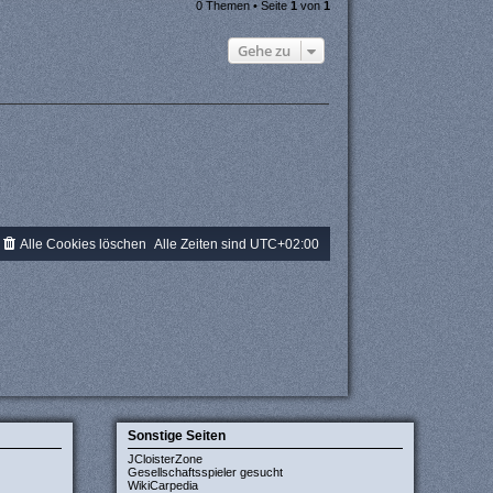
0 Themen • Seite
1
von
1
Gehe zu
Alle Cookies löschen
Alle Zeiten sind
UTC+02:00
Sonstige Seiten
JCloisterZone
Gesellschaftsspieler gesucht
WikiCarpedia