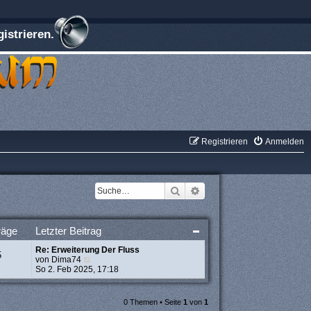
istrieren.
Registrieren
Anmelden
Suche
Erweiterte Suche
räge
Letzter Beitrag
Re: Erweiterung Der Fluss
5
N
von
Dima74
e
So 2. Feb 2025, 17:18
u
e
s
0 Themen • Seite
1
von
1
t