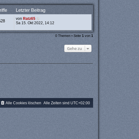
e
r
iffe
Letzter Beitrag
B
e
von
Ratz65
i
528
Sa 15. Okt 2022, 14:12
t
r
a
0 Themen • Seite
1
von
1
g
Gehe zu
Alle Cookies löschen
Alle Zeiten sind
UTC+02:00