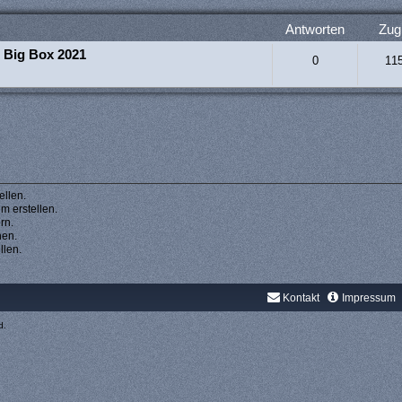
Antworten
Zugr
s Big Box 2021
0
11
llen.
 erstellen.
rn.
hen.
llen.
Kontakt
Impressum
d.