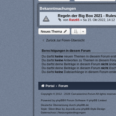
Bekanntmachungen
Regeln der Big Box 2021 - Rule
von
Ratz65
»
Sa 15. Okt 2022, 14:12
Neues Thema
Zurück zur Foren-Übersicht
Berechtigungen in diesem Forum
Du darfst
keine
neuen Themen in diesem Forum erste
Du darfst
keine
Antworten zu Themen in diesem Forum
Du darfst deine Beiträge in diesem Forum
nicht
ände
Du darfst deine Beiträge in diesem Forum
nicht
lösc
Du darfst
keine
Dateianhänge in diesem Forum erste
Portal
Forum
Copyright © 2012 - 2026 Carcassonne-Forum All rights reserve
Powered by
phpBB
® Forum Software © phpBB Limited
Deutsche Übersetzung durch
phpBB.de
Style: Silver-Blue by Joyce&Luna
phpBB-Style-Design
Datenschutz
|
Nutzungsbedingungen