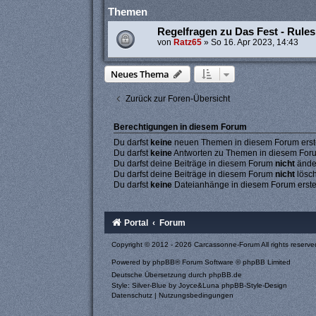
Themen
Regelfragen zu Das Fest - Rules
von
Ratz65
»
So 16. Apr 2023, 14:43
Neues Thema
Zurück zur Foren-Übersicht
Berechtigungen in diesem Forum
Du darfst
keine
neuen Themen in diesem Forum erste
Du darfst
keine
Antworten zu Themen in diesem Forum
Du darfst deine Beiträge in diesem Forum
nicht
ände
Du darfst deine Beiträge in diesem Forum
nicht
lösc
Du darfst
keine
Dateianhänge in diesem Forum erste
Portal
Forum
Copyright © 2012 - 2026 Carcassonne-Forum All rights reserve
Powered by
phpBB
® Forum Software © phpBB Limited
Deutsche Übersetzung durch
phpBB.de
Style: Silver-Blue by Joyce&Luna
phpBB-Style-Design
Datenschutz
|
Nutzungsbedingungen