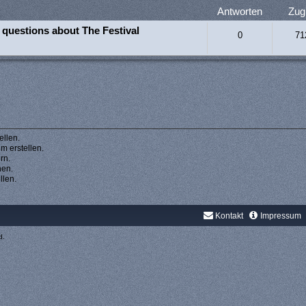
Antworten
Zugr
 questions about The Festival
0
71
llen.
 erstellen.
rn.
hen.
llen.
Kontakt
Impressum
d.