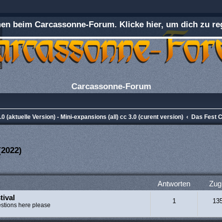
n beim Carcassonne-Forum. Klicke hier, um dich zu reg
Carcassonne-Forum
0 (aktuelle Version) - Mini-expansions (all) cc 3.0 (curent version)
Das Fest C
(2022)
rweiterte Suche
Antworten
Zugr
tival
1
13
estions here please