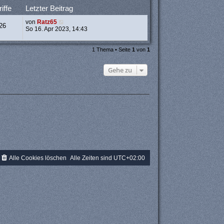
iffe
Letzter Beitrag
von
Ratz65
26
So 16. Apr 2023, 14:43
1 Thema • Seite
1
von
1
Gehe zu
Alle Cookies löschen
Alle Zeiten sind
UTC+02:00