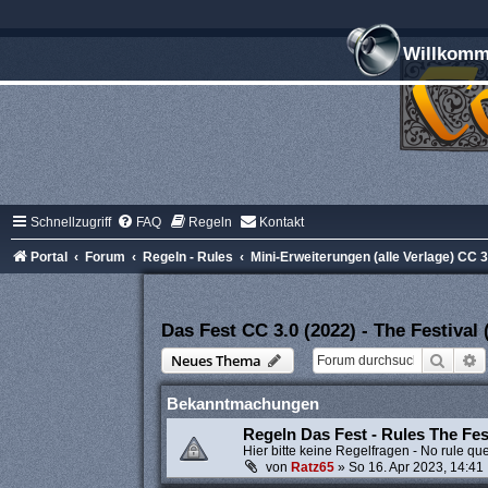
Willkomme
Schnellzugriff
FAQ
Regeln
Kontakt
Portal
Forum
Regeln - Rules
Mini-Erweiterungen (alle Verlage) CC 3.
Das Fest CC 3.0 (2022) - The Festival 
Suche
E
Neues Thema
Bekanntmachungen
Regeln Das Fest - Rules The Fes
Hier bitte keine Regelfragen - No rule qu
von
Ratz65
»
So 16. Apr 2023, 14:41