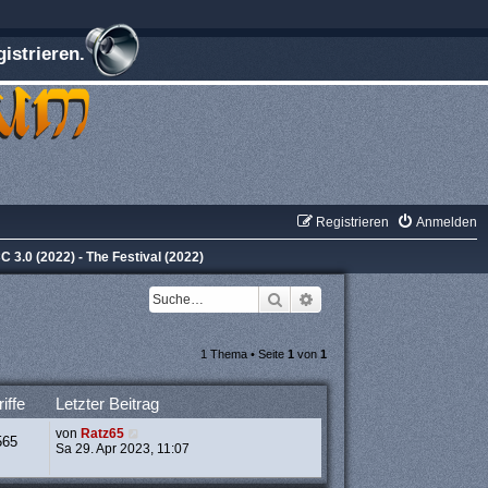
istrieren.
Registrieren
Anmelden
C 3.0 (2022) - The Festival (2022)
Suche
Erweiterte Suche
1 Thema • Seite
1
von
1
iffe
Letzter Beitrag
von
Ratz65
565
Sa 29. Apr 2023, 11:07