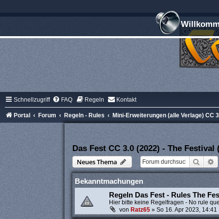
Willkomme
Schnellzugriff
FAQ
Regeln
Kontakt
Portal
Forum
Regeln - Rules
Mini-Erweiterungen (alle Verlage) CC 3.
Das Fest CC 3.0 (2022) - The Festival 
Suche
E
Neues Thema
Bekanntmachungen
Regeln Das Fest - Rules The Fes
Hier bitte keine Regelfragen - No rule qu
von
Ratz65
»
So 16. Apr 2023, 14:41