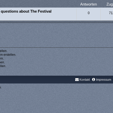
Antworten
Zugr
 questions about The Festival
0
71
llen.
 erstellen.
rn.
hen.
llen.
Kontakt
Impressum
d.