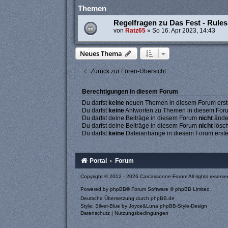
Themen
Regelfragen zu Das Fest - Rules
von
Ratz65
»
So 16. Apr 2023, 14:43
Neues Thema
Zurück zur Foren-Übersicht
Berechtigungen in diesem Forum
Du darfst
keine
neuen Themen in diesem Forum erste
Du darfst
keine
Antworten zu Themen in diesem Forum
Du darfst deine Beiträge in diesem Forum
nicht
ände
Du darfst deine Beiträge in diesem Forum
nicht
lösc
Du darfst
keine
Dateianhänge in diesem Forum erste
Portal
Forum
Copyright © 2012 - 2026 Carcassonne-Forum All rights reserve
Powered by
phpBB
® Forum Software © phpBB Limited
Deutsche Übersetzung durch
phpBB.de
Style: Silver-Blue by Joyce&Luna
phpBB-Style-Design
Datenschutz
|
Nutzungsbedingungen