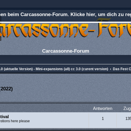
n beim Carcassonne-Forum. Klicke hier, um dich zu reg
Carcassonne-Forum
0 (aktuelle Version) - Mini-expansions (all) cc 3.0 (curent version)
Das Fest C
(2022)
rweiterte Suche
Antworten
Zugr
tival
1
13
estions here please