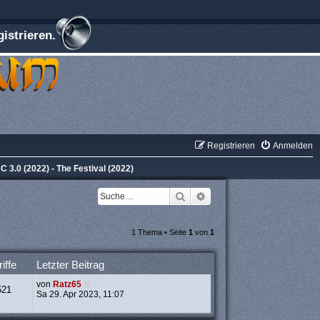
istrieren.
Registrieren
Anmelden
C 3.0 (2022) - The Festival (2022)
Suche
Erweiterte Suche
1 Thema • Seite
1
von
1
iffe
Letzter Beitrag
von
Ratz65
521
Sa 29. Apr 2023, 11:07