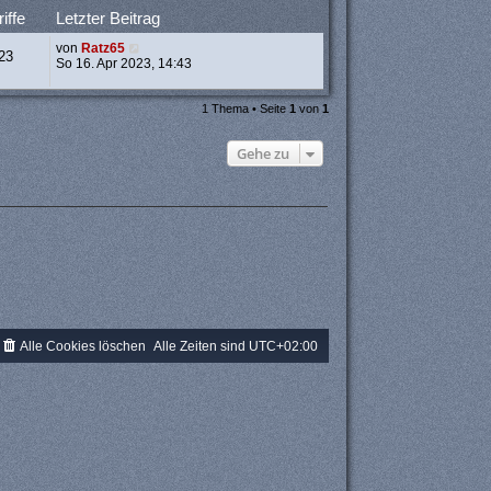
iffe
Letzter Beitrag
von
Ratz65
23
So 16. Apr 2023, 14:43
1 Thema • Seite
1
von
1
Gehe zu
Alle Cookies löschen
Alle Zeiten sind
UTC+02:00