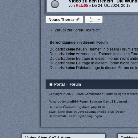
Video zu den Regeln "Die Wunde
von
Ratz65
»
Do 24. Okt 2024, 20:18
Neues Thema
Zurück zur Foren-Übersicht
Berechtigungen in diesem Forum
Du darfst
keine
neuen Themen in diesem Forum erste
Du darfst
keine
Antworten zu Themen in diesem Forum
Du darfst deine Beiträge in diesem Forum
nicht
ände
Du darfst deine Beiträge in diesem Forum
nicht
lösc
Du darfst
keine
Dateianhänge in diesem Forum erste
Portal
Forum
Copyright © 2012 - 2026 Carcassonne-Forum All rights reserve
Powered by
phpBB
® Forum Software © phpBB Limited
Deutsche Übersetzung durch
phpBB.de
Style: Silver-Blue by Joyce&Luna
phpBB-Style-Design
Datenschutz
|
Nutzungsbedingungen