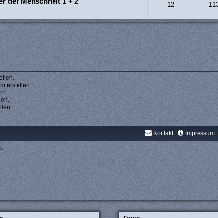
r der Menschheit 1 + 2"
12
11
llen.
 erstellen.
rn.
hen.
llen.
Kontakt
Impressum
d.