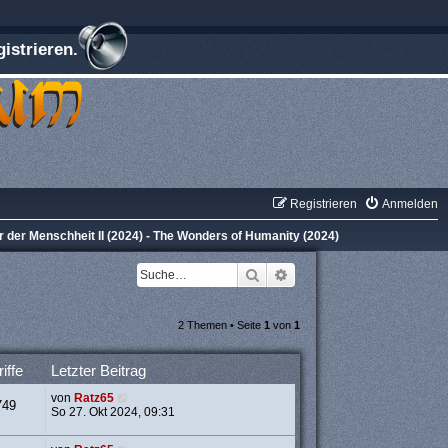
istrieren.
Registrieren
Anmelden
 der Menschheit II (2024) - The Wonders of Humanity (2024)
Suche
Erweiterte Suche
2 Themen • Seite
1
von
1
iffe
Letzter Beitrag
von
Ratz65
749
So 27. Okt 2024, 09:31