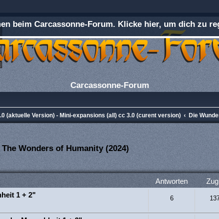
n beim Carcassonne-Forum. Klicke hier, um dich zu reg
Carcassonne-Forum
0 (aktuelle Version) - Mini-expansions (all) cc 3.0 (curent version)
Die Wunder
- The Wonders of Humanity (2024)
rweiterte Suche
Antworten
Zugr
eit 1 + 2"
6
13