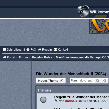
Willkomme
Schnellzugriff
FAQ
Regeln
Kontakt
Portal
Forum
Regeln - Rules
Mini-Erweiterungen (alle Verlage) CC 3.
Die Wunder der Menschheit II (2024) 
Suche
E
Neues Thema
Themen
Regeln "Die Wunder der Menschh
von
Ratz65
»
Do 24. Okt 2024, 20:22