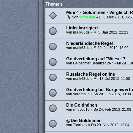
Themen
Mini 4 - Goldminen - Vergleich R
von
kettlefish
»
Di 3. Dez 2013, 06:5
Links korrigiert
von
maik63de
»
Mi 5. Jan 2022, 22:23
Niederländische Regel
von
maik63de
»
Fr 12. Jul 2019, 13:00
Goldverteilung auf "Wiese"?
von
Gelöschter Benutzer 267
»
Mi 29. Ok
Russische Regel online
von
maik63de
»
Mo 13. Jul 2015, 11:58
Goldverteilung bei Burgenwert
von
Adrornalin
»
Sa 20. Jun 2015, 00:08
Die Goldminen
von
wildy0610
»
So 24. Feb 2013, 21:08
@Die Goldminen
von
Tomislav
»
Do 29. Nov 2012, 13:04