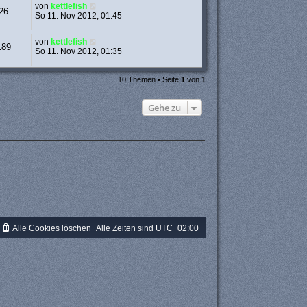
von
kettlefish
26
So 11. Nov 2012, 01:45
von
kettlefish
189
So 11. Nov 2012, 01:35
10 Themen • Seite
1
von
1
Gehe zu
Alle Cookies löschen
Alle Zeiten sind
UTC+02:00