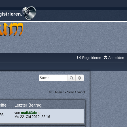
istrieren.
Registrieren
Anmelden
Suche
Erweiterte Suche
10 Themen • Seite
1
von
1
iffe
Letzter Beitrag
von
maik63de
56
Mo 22. Okt 2012, 22:16