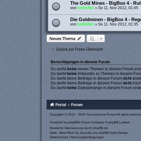
The Gold Mines - BigBox 4 - Ru
von
kettlefish
»
So 11. Nov 2012, 01:45
Die Goldminen - BigBox 4 - Rege
von
kettlefish
»
So 11. Nov 2012, 01:35
Neues Thema
Zurück zur Foren-Übersicht
Berechtigungen in diesem Forum
Du darfst
keine
neuen Themen in diesem Forum erste
Du darfst
keine
Antworten zu Themen in diesem Forum
Du darfst deine Beiträge in diesem Forum
nicht
ände
Du darfst deine Beiträge in diesem Forum
nicht
lösc
Du darfst
keine
Dateianhänge in diesem Forum erste
Portal
Forum
Copyright © 2012 - 2026 Carcassonne-Forum All rights reserve
Powered by
phpBB
® Forum Software © phpBB Limited
Deutsche Übersetzung durch
phpBB.de
Style: Silver-Blue by Joyce&Luna
phpBB-Style-Design
Datenschutz
|
Nutzungsbedingungen