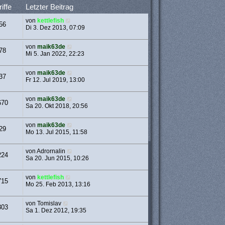
iffe
Letzter Beitrag
von
kettlefish
56
Di 3. Dez 2013, 07:09
von
maik63de
78
Mi 5. Jan 2022, 22:23
von
maik63de
37
Fr 12. Jul 2019, 13:00
von
maik63de
670
Sa 20. Okt 2018, 20:56
von
maik63de
29
Mo 13. Jul 2015, 11:58
von
Adrornalin
224
Sa 20. Jun 2015, 10:26
von
kettlefish
715
Mo 25. Feb 2013, 13:16
von
Tomislav
303
Sa 1. Dez 2012, 19:35