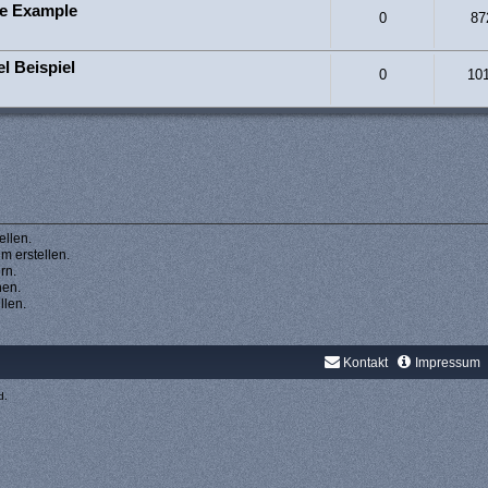
le Example
0
87
l Beispiel
0
10
llen.
 erstellen.
rn.
hen.
llen.
Kontakt
Impressum
d.