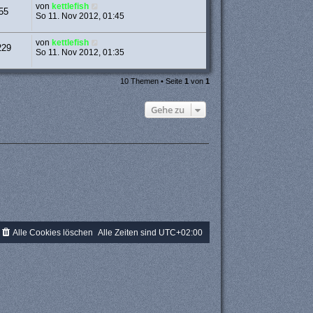
von
kettlefish
55
So 11. Nov 2012, 01:45
von
kettlefish
229
So 11. Nov 2012, 01:35
10 Themen • Seite
1
von
1
Gehe zu
Alle Cookies löschen
Alle Zeiten sind
UTC+02:00