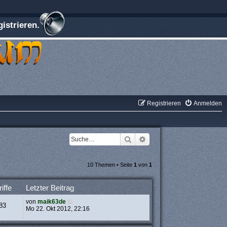
istrieren.
Registrieren
Anmelden
Suche
Erweiterte Suche
10 Themen • Seite
1
von
1
iffe
Letzter Beitrag
von
maik63de
83
Mo 22. Okt 2012, 22:16