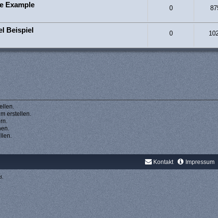
le Example
0
87
l Beispiel
0
10
llen.
 erstellen.
rn.
hen.
llen.
Kontakt
Impressum
d.