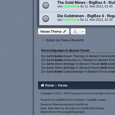
The Gold Mines - BigBox 4 - Ru
von
kettlefish
»
So 11. Nov 2012, 01:45
Die Goldminen - BigBox 4 - Rege
von
kettlefish
»
So 11. Nov 2012, 01:35
Neues Thema
Zurück zur Foren-Übersicht
Berechtigungen in diesem Forum
Du darfst
keine
neuen Themen in diesem Forum erste
Du darfst
keine
Antworten zu Themen in diesem Forum
Du darfst deine Beiträge in diesem Forum
nicht
ände
Du darfst deine Beiträge in diesem Forum
nicht
lösc
Du darfst
keine
Dateianhänge in diesem Forum erste
Portal
Forum
Copyright © 2012 - 2026 Carcassonne-Forum All rights reserve
Powered by
phpBB
® Forum Software © phpBB Limited
Deutsche Übersetzung durch
phpBB.de
Style: Silver-Blue by Joyce&Luna
phpBB-Style-Design
Datenschutz
|
Nutzungsbedingungen