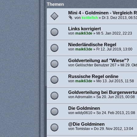
Themen
Mini 4 - Goldminen - Vergleich R
von
kettlefish
»
Di 3. Dez 2013, 06:5
Links korrigiert
von
maik63de
»
Mi 5. Jan 2022, 22:23
Niederländische Regel
von
maik63de
»
Fr 12. Jul 2019, 13:00
Goldverteilung auf "Wiese"?
von
Gelöschter Benutzer 267
»
Mi 29. Ok
Russische Regel online
von
maik63de
»
Mo 13. Jul 2015, 11:58
Goldverteilung bei Burgenwert
von
Adrornalin
»
Sa 20. Jun 2015, 00:08
Die Goldminen
von
wildy0610
»
So 24. Feb 2013, 21:08
@Die Goldminen
von
Tomislav
»
Do 29. Nov 2012, 13:04