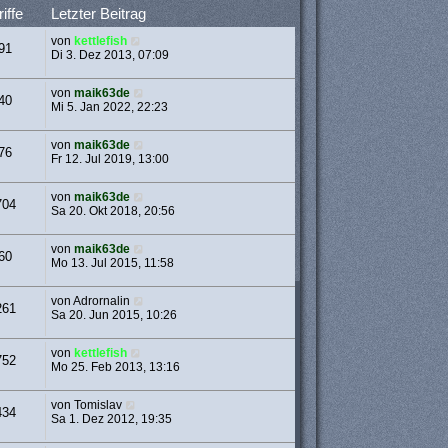
iffe
Letzter Beitrag
von
kettlefish
91
Di 3. Dez 2013, 07:09
von
maik63de
40
Mi 5. Jan 2022, 22:23
von
maik63de
76
Fr 12. Jul 2019, 13:00
von
maik63de
704
Sa 20. Okt 2018, 20:56
von
maik63de
60
Mo 13. Jul 2015, 11:58
von
Adrornalin
261
Sa 20. Jun 2015, 10:26
von
kettlefish
752
Mo 25. Feb 2013, 13:16
von
Tomislav
434
Sa 1. Dez 2012, 19:35