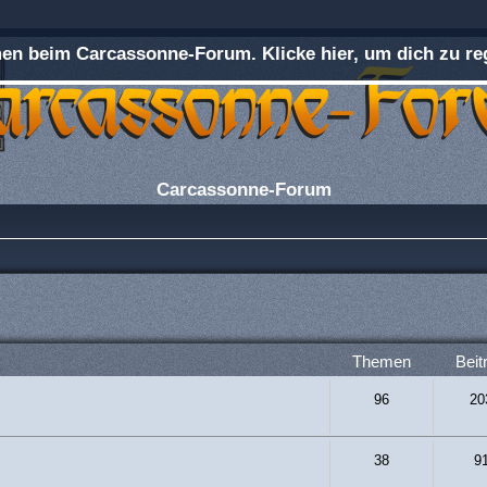
n beim Carcassonne-Forum. Klicke hier, um dich zu reg
Carcassonne-Forum
Themen
Beit
96
20
38
9