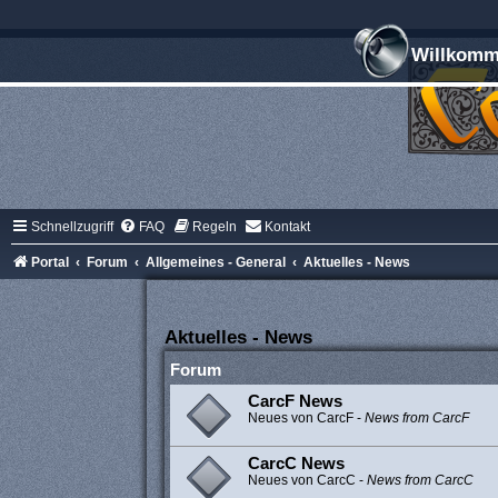
Willkomme
Schnellzugriff
FAQ
Regeln
Kontakt
Portal
Forum
Allgemeines - General
Aktuelles - News
Aktuelles - News
Forum
CarcF News
Neues von CarcF -
News from CarcF
CarcC News
Neues von CarcC -
News from CarcC