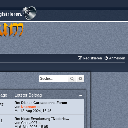
istrieren.
Registrieren
Anmelden
Suche
Erweiterte Suche
räge
Letzter Beitrag
Re: Dieses Carcassonne-Forum
37
N
von
izscream
e
Mo 12. Aug 2024, 16:45
u
e
Re: Neue Erweiterung "Nederla…
11
s
N
von
Challa007
t
e
Mi 6. Mai 2026, 15:05