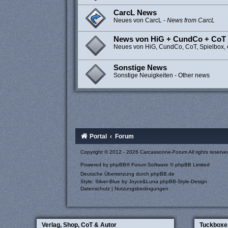
CarcL News
Neues von CarcL -
News from CarcL
News von HiG + CundCo + CoT 
Neues von HiG, CundCo, CoT, Spielbox, e
Sonstige News
Sonstige Neuigkeiten - Other news
Portal
Forum
Copyright © 2012 - 2026 Carcassonne-Forum All rights reserve
Powered by
phpBB
® Forum Software © phpBB Limited
Deutsche Übersetzung durch
phpBB.de
Style: Silver-Blue by Joyce&Luna
phpBB-Style-Design
Datenschutz
|
Nutzungsbedingungen
Verlag, Shop, CoT & Autor
Tuckboxe