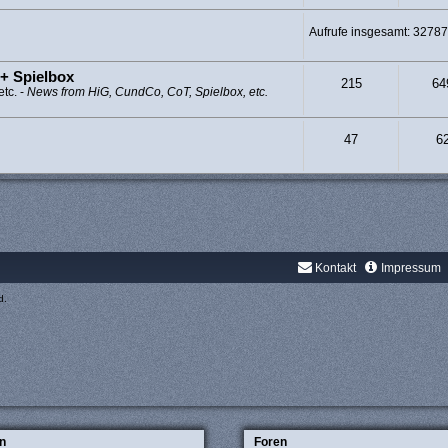
Aufrufe insgesamt: 3278
+ Spielbox
215
64
tc. -
News from HiG, CundCo, CoT, Spielbox, etc.
47
6
Kontakt
Impressum
d.
n
Foren