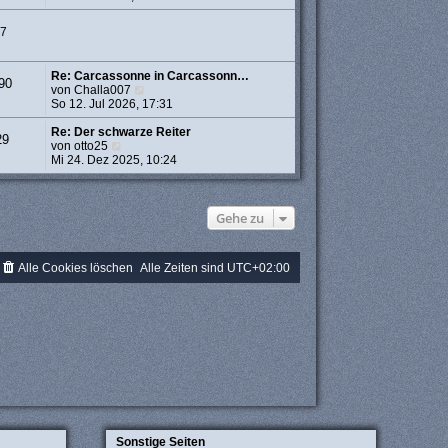
e
u
r
e
77
B
s
e
t
i
e
Re: Carcassonne in Carcassonn…
t
r
90
N
von
Challa007
r
B
e
So 12. Jul 2026, 17:31
a
e
u
g
i
e
Re: Der schwarze Reiter
t
29
N
s
von
otto25
r
e
t
Mi 24. Dez 2025, 10:24
a
u
e
g
e
r
s
B
t
e
Gehe zu
e
i
r
t
B
r
Alle Cookies löschen
Alle Zeiten sind
UTC+02:00
e
a
i
g
t
r
a
g
Sonstige Seiten