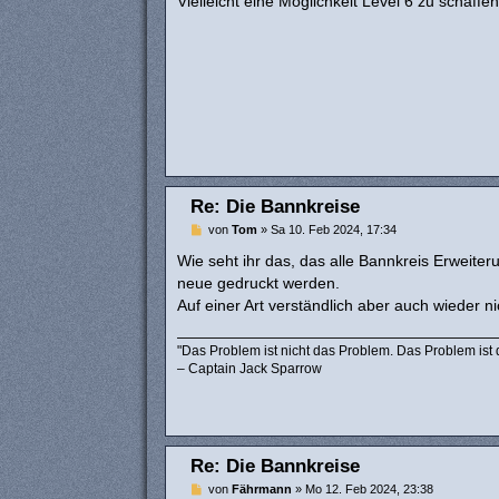
Vielleicht eine Möglichkeit Level 6 zu schaffe
r
a
g
Re: Die Bannkreise
B
von
Tom
»
Sa 10. Feb 2024, 17:34
e
i
Wie seht ihr das, das alle Bannkreis Erweite
t
neue gedruckt werden.
r
a
Auf einer Art verständlich aber auch wieder ni
g
"Das Problem ist nicht das Problem. Das Problem ist
– Captain Jack Sparrow
Re: Die Bannkreise
B
von
Fährmann
»
Mo 12. Feb 2024, 23:38