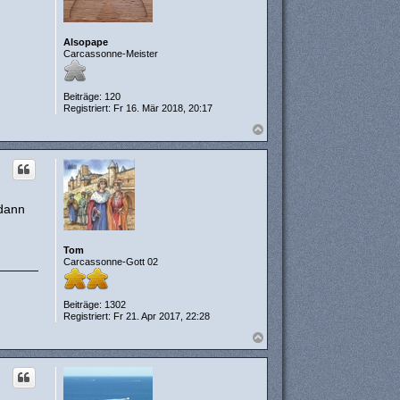
Alsopape
Carcassonne-Meister
Beiträge:
120
Registriert:
Fr 16. Mär 2018, 20:17
N
a
c
h
o
b
e
 dann
n
Tom
Carcassonne-Gott 02
Beiträge:
1302
Registriert:
Fr 21. Apr 2017, 22:28
N
a
c
h
o
b