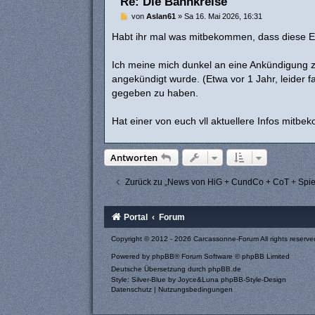
Re: Die Bannkreise
B
von
Aslan61
»
Sa 16. Mai 2026, 16:31
e
i
Habt ihr mal was mitbekommen, dass diese E
t
r
a
Ich meine mich dunkel an eine Ankündigung z
g
angekündigt wurde. (Etwa vor 1 Jahr, leider f
gegeben zu haben.
Hat einer von euch vll aktuellere Infos mitbe
Antworten
Zurück zu „News von HiG + CundCo + CoT + Spie
Portal
Forum
Copyright © 2012 - 2026 Carcassonne-Forum All rights reserve
Powered by
phpBB
® Forum Software © phpBB Limited
Deutsche Übersetzung durch
phpBB.de
Style: Silver-Blue by Joyce&Luna
phpBB-Style-Design
Datenschutz
|
Nutzungsbedingungen