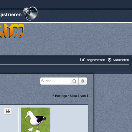
istrieren.
Registrieren
Anmelden
Suche
Erweiterte Suche
6 Beiträge • Seite
1
von
1